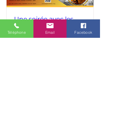
Une soirée avec les
moines tibétains
Téléphone
Email
Facebook
lun. 03 août
Plus d'infos
Détails