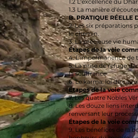
1.2 L'excellence du Dha
1.3 La manière d'écoute
B. PRATIQUE RÉELLE 
2. Les six préparations 
le chemin.
3. La précieuse vie hum
Étapes de la voie com
4. L'impermanence de t
5. La prise de refuge dan
la souffrance
6. Le karma: loi de caus
Étapes de la voie com
7. Les quatre Nobles Véri
8. Les douze liens inter
renversant leur processus
Étapes de la voie com
9. Les bénéfices de la bo
bonheurs du monde