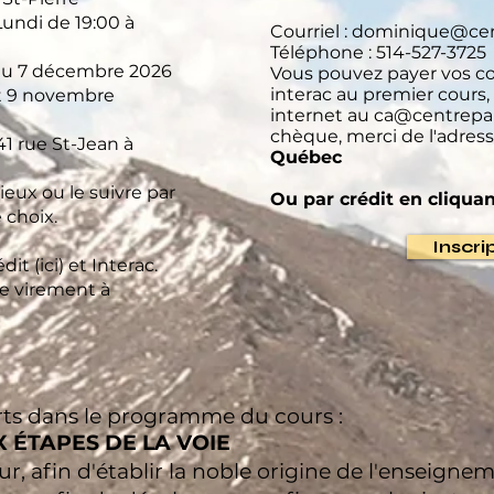
Lundi de 19:00 à
Courriel :
dominique@cen
Téléphone : 514-527-3725
au 7 décembre 2026
Vous pouvez payer vos c
interac au premier cours,
et 9 novembre
internet au
ca@centrepar
chèque, merci de l'adres
1 rue St-Jean à
Québec
ieux ou le suivre par
Ou par crédit en cliquan
 choix.
Inscri
it (ici) et Interac.
 le virement à
verts dans le programme du cours :
 ÉTAPES DE LA VOIE
eur, afin d'établir la noble origine de l'enseigne