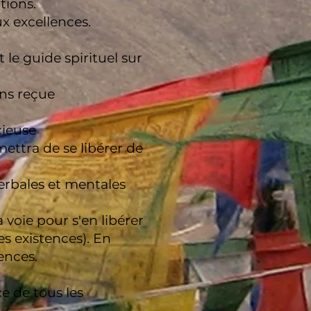
tions.
x excellences.
 le guide spirituel sur
ons reçue
cieuse
mettra de se libérer de
verbales et mentales
a voie pour s'en libérer
es existences). En
tences.
ce de tous les