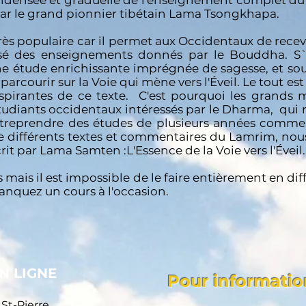
ondensée et graduelle de l'enseignement complet du 
par le grand pionnier tibétain
Lama Tsongkhapa
.
très populaire car il permet aux Occidentaux de rece
sé des enseignements donnés par le Bouddha. S`
ne étude enrichissante imprégnée de sagesse, et s
parcourir sur la Voie qui mène vers l'Éveil. Le tout e
inspirantes de ce texte. C'est pourquoi les grands m
tudiants occidentaux intéressés par le Dharma, qui n
'entreprendre des études de plusieurs années comme 
ste différents textes et commentaires du Lamrim, no
écrit par Lama Samten :
L'Essence de la Voie vers l'Éveil
.
s mais il est impossible de le faire entièrement en di
anquez un cours à l'occasion.
N LIGNE
Pour informatio
St-Pierre