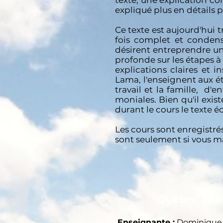
texte, une explication c
expliqué plus en détails 
Ce texte est aujourd'hui 
fois complet et conden
désirent entreprendre u
profonde sur les étapes à 
explications claires et 
Lama, l'enseignent aux é
travail et la famille, d
moniales. Bien qu'il exi
durant le cours le texte 
Les cours sont enregistré
sont seulement si vous m
Québec et E
Enseignante :
Dominique 