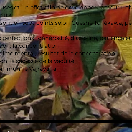
uses et un effet afin de développer l'amour univ
itta
'esprit en sept points selon Guéshé Tchékawa, pe
perfections : générosité, discipline, patience et
tion: la concentration
calme mental, résultat de la concentration
ion: la sagesse de la vacuité
mmun: le Vajrayana