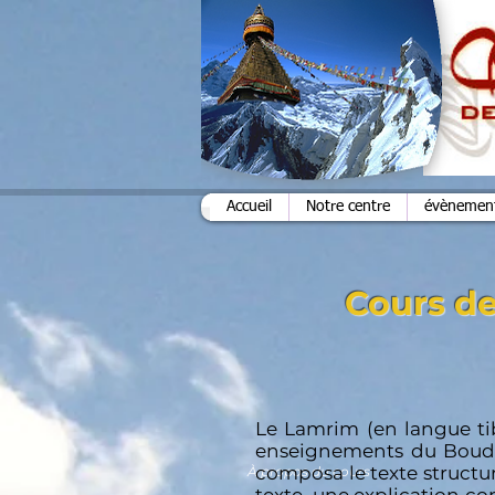
Accueil
Notre centre
évènements
Cours de
Le Lamrim (en langue tibét
enseignements du
Boud
composa le texte structur
À propos du cours