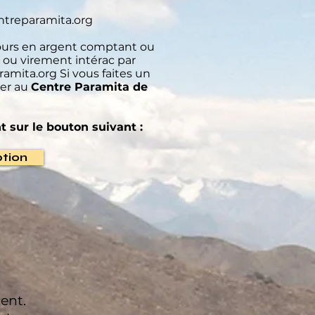
treparamita.org
ours en argent comptant ou
 ou virement intérac par
amita.org
Si vous faites un
ser au
Centre Paramita de
t sur le bouton suivant :
ption
ment.