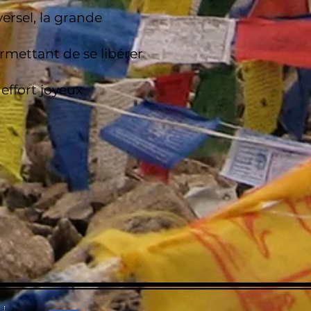
ersel, la grande
rmettant de se libérer
 effort joyeux