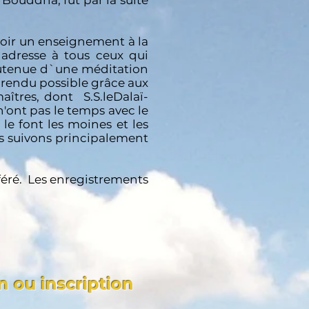
Bouddha, fut par la suite
voir un enseignement à la
adresse à tous ceux qui
outenue d`une méditation
st rendu possible grâce aux
aîtres, dont S.S.leDalaï-
'ont pas le temps avec le
le font les moines et les
us suivons principalement
fféré. Les enregistrements
n ou inscription