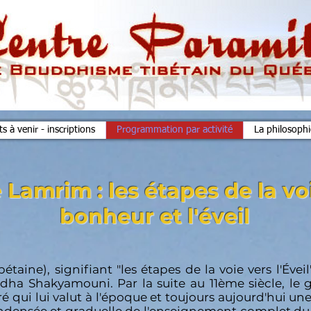
 à venir - inscriptions
Programmation par activité
La philosoph
 Lamrim : les étapes de la voi
bonheur et l'éveil
aine), signifiant "les étapes de la voie vers l'Éveil"
dha Shakyamouni
. Par la suite au 11ème siècle, le
é qui lui valut à l'époque et toujours aujourd'hui un