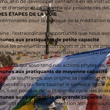
rma, afin de développer confiance en les instruc
r et d'enseigner ce Dharma qui possède ces deu
DES ÉTAPES DE LA VOIE
préliminaires pour la pratique de la méditation et
aine : l'extraordinaire opportunité que nous av
munes aux pratiquants de petite capacité
ous les phénomènes composés et de la vie pré
s les Trois Joyaux : l'entrée dans la voie qui per
e et effet qui sous-tend nos actions physiques, 
munes aux pratiquants de moyenne capacité
tés : la souffrance, son origine, sa cessation et l
dépendants qui font tourner le samsara (cycle d
, il est possible de se libérer du cycle des exis
munes aux pratiquants de grande capacité
dhicitta (esprit d'éveil), intention altruiste sour