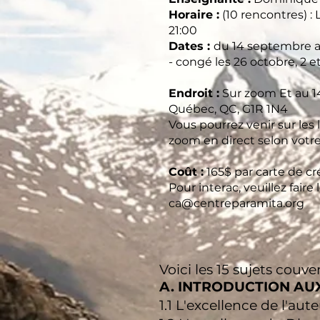
Horaire :
(10 rencontres) : 
21:00
Dates :
du 14 septembre 
- congé les 26 octobre, 2 
Endroit :
Sur zoom Et au 14
Québec, QC, G1R 1N4
Vous pourrez venir sur les l
zoom en direct selon votre
Coût :
165$ par carte de créd
Pour interac, veuillez faire
ca@centreparamita.org
Voici les 15 sujets cou
A. INTRODUCTION AUX
1.1 L'excellence de l'aut