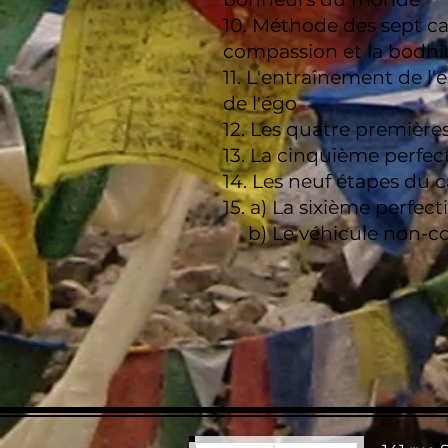
10. Méthode des sept ca
compassion et la bodhic
11. L'entraînement de l
de l'égo
12. Les quatre premières 
13. La cinquième perfec
14. Les neuf étapes du 
15. a) La sixième perfect
b) Le véhicule non-co