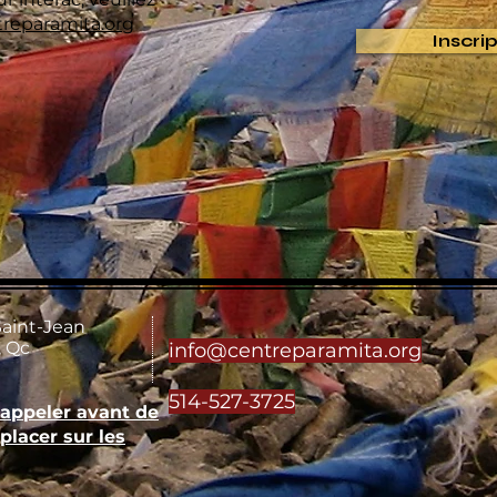
reparamita.org
Inscri
Saint-Jean
 Qc
info@centreparamita.org
514-527-3725
'appeler avant de
placer sur les