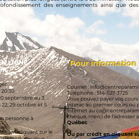
profondissement des enseignements ainsi que des
EN LIGNE
Pour information 
IR
ger
Courriel :
info@centreparami
à 20:30
Téléphone : 514-527-3725
 10 septembre au 3
Vous pouvez payer vos cour
22, 29 octobre et 5
interac au premier cours ou 
internet au
ca@centreparami
chèque, merci de l'adresser 
n personne à
Québec
dit (en cliquant sur le
Ou par crédit en cliquant s
r interac, veuillez