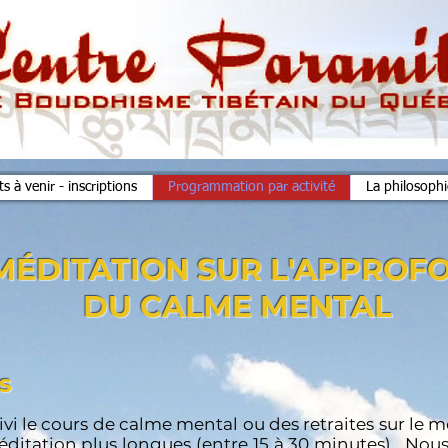
 à venir - inscriptions
Programmation par activité
La philosoph
MÉDITATION SUR L'APPROF
DU CALME MENTAL
s
ivi le cours de calme mental ou des retraites sur le 
éditation plus longues (entre 15 à 30 minutes). Nou