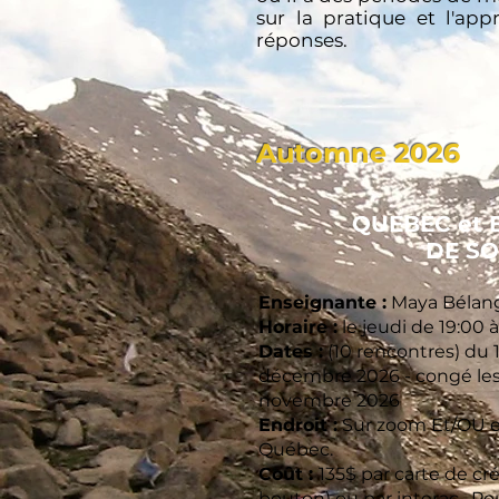
sur la pratique et l'ap
réponses.
Automne 2026
QUEBEC et 
DE SO
Enseignante :
Maya Bélan
Horaire :
le jeudi de 19:00 
Dates :
(10 rencontres) du
décembre 2026 - congé les 
novembre 2026
Endroit :
Sur zoom Et/OU e
Québec.
Coût :
135$ par carte de cré
bouton) ou par interac. Pou