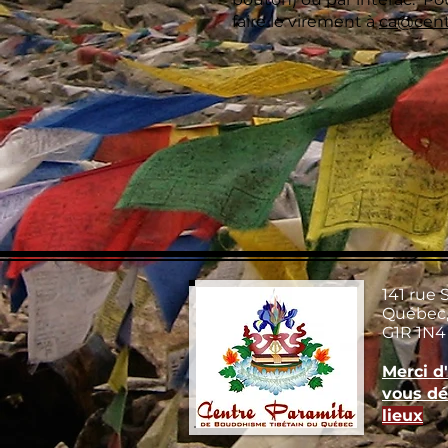
faire le virement à
ca@cent
141 rue 
Québec,
G1R 1N4
Merci d
vous dé
lieux