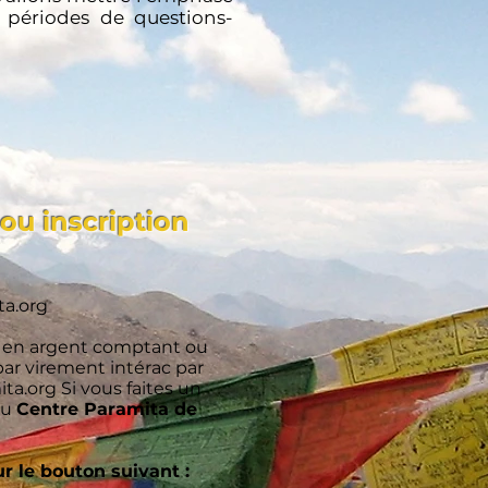
 périodes de questions-
ou inscription
ta.org
s en argent comptant ou
par virement intérac par
ta.org
Si vous faites un
au
Centre Paramita de
ur le bouton suivant :