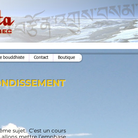
ie bouddhiste
Contact
Boutique
ONDISSEMENT
même sujet. C’est un cours
s allons mettre l’emphase