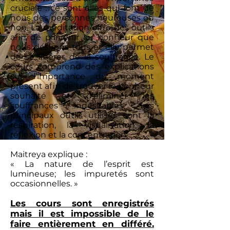
cruciale : ce sont elles qui font de
nous des personnes heureuses ou
non. La méditation offre des outils
afin de parvenir au bonheur que
nous désirons tous et elle permet
de se libérer de la souffrance.
Le
cours comprend des explications
sur l’importance du moment
présent afin de trouver le bonheur
souhaité et d’éliminer les
souffrances indésirables. Les
principaux outils utilisés sont la
respiration, la visualisation, la
réflexion et la concentration.
Maitreya explique :
« La nature de l’esprit est
lumineuse; les impuretés sont
occasionnelles. »
Les cours sont enregistrés
mais il est impossible de le
faire entièrement en différé.