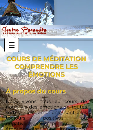
COURS DE MÉDITATION
COMPRENDRE LES
ÉMOTIONS
À propos du cours
Nous vivons tous au cours de
notre vie des émotions de toutes
sortes. Les émotions sont-elles
toujours positives ou
négatives?
Comprendre ses
émotions est d'une importance