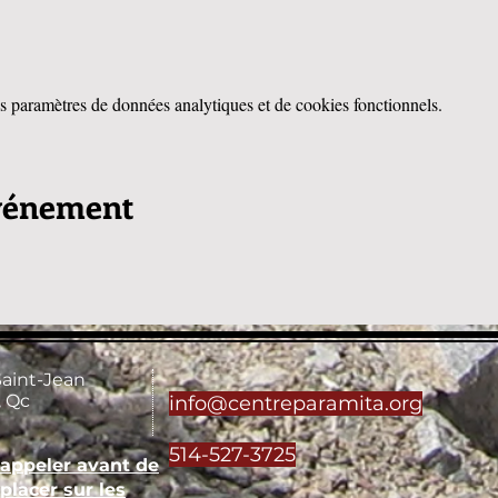
 paramètres de données analytiques et de cookies fonctionnels.
événement
Saint-Jean
 Qc
info@centreparamita.org
514-527-3725
'appeler avant de
placer sur les