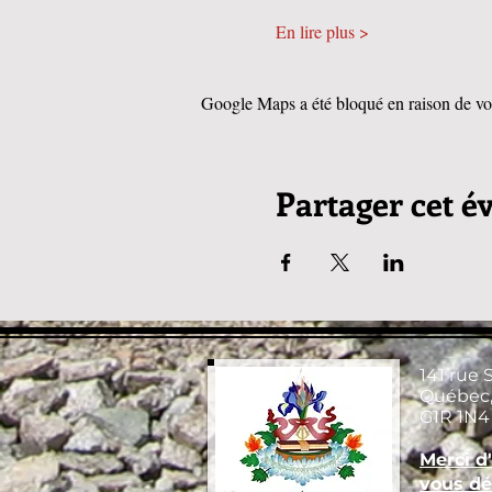
En lire plus >
Google Maps a été bloqué en raison de vos
Partager cet 
141 rue 
Québec,
G1R 1N4
Merci d
vous dé