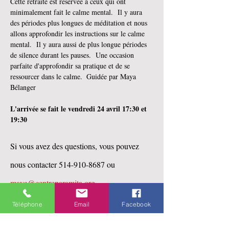
Cette retraite est réservée à ceux qui ont 
minimalement fait le calme mental.  Il y aura 
des périodes plus longues de méditation et nous 
allons approfondir les instructions sur le calme 
mental.  Il y aura aussi de plus longue périodes 
de silence durant les pauses.  Une occasion 
parfaite d'approfondir sa pratique et de se 
ressourcer dans le calme.  Guidée par Maya 
Bélanger
L'arrivée se fait le vendredi 24 avril 17:30 et 
19:30
Si vous avez des questions, vous pouvez 
nous contacter 514-910-8687 ou 
maya@centreparamita.org
Pour vous incrire ,
 cliquez sur le bouton
Téléphone
Email
Facebook