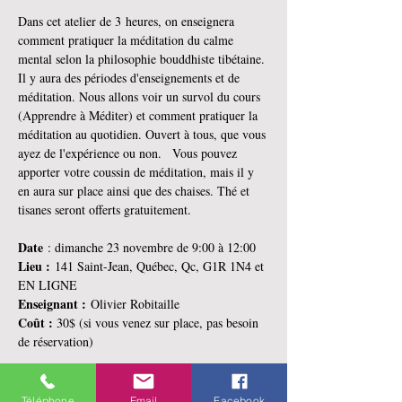
Dans cet atelier de 3 heures, on enseignera 
comment pratiquer la méditation du calme 
mental selon la philosophie bouddhiste tibétaine. 
Il y aura des périodes d'enseignements et de 
méditation. Nous allons voir un survol du cours 
(Apprendre à Méditer) et comment pratiquer la 
méditation au quotidien. Ouvert à tous, que vous 
ayez de l'expérience ou non.   Vous pouvez 
apporter votre coussin de méditation, mais il y 
en aura sur place ainsi que des chaises. Thé et 
tisanes seront offerts gratuitement.  
Date
 : dimanche 23 novembre de 9:00 à 12:00 
Lieu :
 141 Saint-Jean, Québec, Qc, G1R 1N4 et 
EN LIGNE
Enseignant :
 Olivier Robitaille
Coût : 
30$ (si vous venez sur place, pas besoin 
de réservation)
 Si vous avez des questions, vous pouvez nous 
contacter au 
paramitacotenord@hotmail.com
 ou 
Téléphone
Email
Facebook