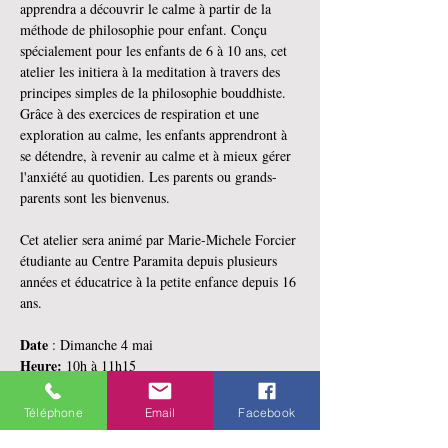
apprendra a découvrir le calme à partir de la 
méthode de philosophie pour enfant. Conçu 
spécialement pour les enfants de 6 à 10 ans, cet 
atelier les initiera à la meditation à travers des 
principes simples de la philosophie bouddhiste.  
Grâce à des exercices de respiration et une 
exploration au calme, les enfants apprendront à 
se détendre, à revenir au calme et à mieux gérer 
l'anxiété au quotidien. Les parents ou grands-
parents sont les bienvenus.  
Cet atelier sera animé par Marie-Michele Forcier 
étudiante au Centre Paramita depuis plusieurs 
années et éducatrice à la petite enfance depuis 16 
ans.  
Date 
: Dimanche 4 mai 
Heure:
 10h à 11h15 
Enseignante:
 Marie-Michele Forcier  
Téléphone
Email
Facebook
En lire plus >