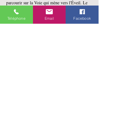
parcourir sur la Voie qui mène vers l'Éveil. Le 
tout est rendu possible grâce aux explications 
claires et inspirantes de ce texte.  C'est pourquoi 
Téléphone
Email
Facebook
les grands maîtres, dont…
En lire plus >
Partager cet événement
141 rue Saint-Jean
Québec, Qc
G1R 1N4
Merci d'appeler
avant de vous