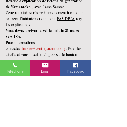
explication de l'étape de génération 
Retraite d'
de Yamantaka
 , avec 
Lama Samten
.
Cette activité est réservée uniquement à ceux qui 
ont reçu l'initiation et qui n'ont 
PAS DÉJÀ
 reçu 
les explications. 
Vous devez arriver la veille, soit le 21 mars 
vers 18h.
Pour informations, 
contactez 
helene@centreparamita.org
. Pour les 
détails et vous inscrire, cliquez sur le bouton
Téléphone
Email
Facebook
Partager cet événement
141 rue Saint-Jean
Québec, Qc