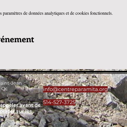
 paramètres de données analytiques et de cookies fonctionnels.
événement
Saint-Jean
 Qc
info@centreparamita.org
514-527-3725
'appeler avant de
placer sur les