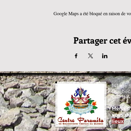
Google Maps a été bloqué en raison de vos
Partager cet 
141 rue 
Québec,
G1R 1N4
Merci d
vous dé
lieux