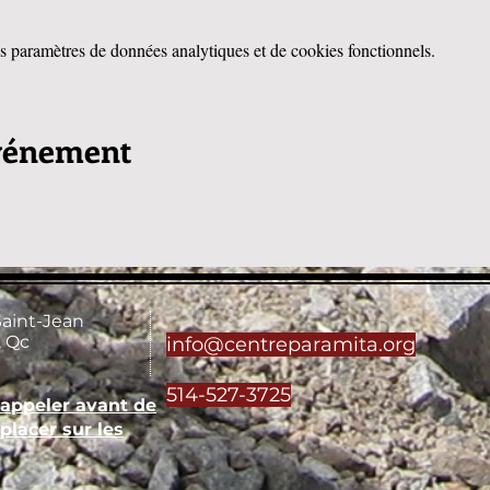
 paramètres de données analytiques et de cookies fonctionnels.
événement
Saint-Jean
 Qc
info@centreparamita.org
514-527-3725
'appeler avant de
placer sur les