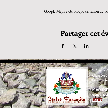
Google Maps a été bloqué en raison de vos
Partager cet 
141 rue 
Québec,
G1R 1N4
Merci d
vous dé
lieux