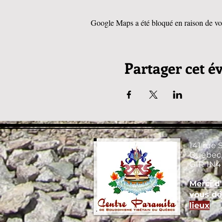
Google Maps a été bloqué en raison de vos
Partager cet 
141 rue 
Québec,
G1R 1N4
Merci d
vous dé
lieux