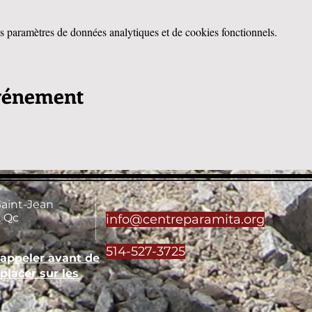
 paramètres de données analytiques et de cookies fonctionnels.
événement
Saint-Jean
 Qc
info@centreparamita.org
514-527-3725
'appeler avant de
placer sur les