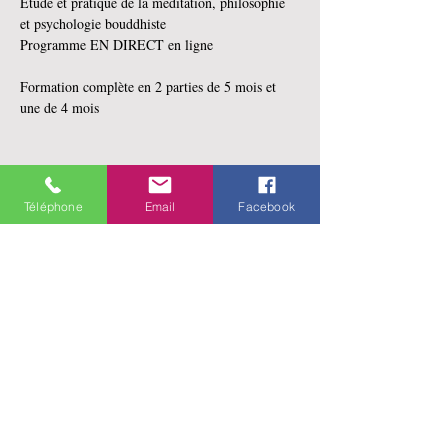
Étude et pratique de la méditation, philosophie 
et psychologie bouddhiste
Programme EN DIRECT en ligne
Formation complète en 2 parties de 5 mois et 
une de 4 mois
En lire plus >
Téléphone
Email
Facebook
Partager cet événement
141 rue Saint-Jean
Québec, Qc
G1R 1N4
Merci d'appeler