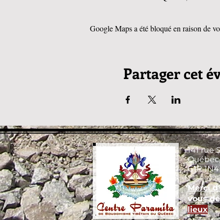
Google Maps a été bloqué en raison de vos
Partager cet 
141 rue 
Québec,
G1R 1N4
Merci d
vous dé
lieux