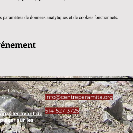
 paramètres de données analytiques et de cookies fonctionnels.
événement
Saint-Jean
 Qc
info@centreparamita.org
514-527-3725
'appeler avant de
placer sur les