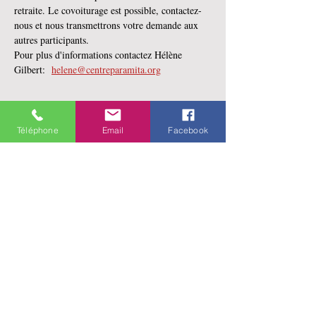
retraite. Le covoiturage est possible, contactez-
nous et nous transmettrons votre demande aux 
autres participants. 
Pour plus d'informations contactez Hélène 
Gilbert:  
helene@centreparamita.org
Téléphone
Email
Facebook
Partager cet événement
141 rue Saint-Jean
Québec, Qc
G1R 1N4
Merci d'appeler
avant de vous
déplacer sur les