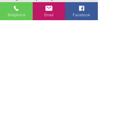
Horaire :
 Vous devez assister à l'entièreté des 
séances.  L'enseignement dure 2 jours
Téléphone
Email
Facebook
En lire plus >
Partager cet événement
141 rue Saint-Jean
Québec, Qc
G1R 1N4
Merci d'appeler
avant de vous
déplacer sur les