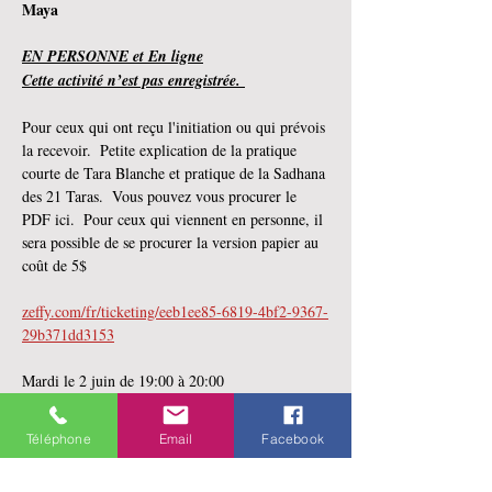
Maya
EN PERSONNE et En ligne
Cette activité n’est pas enregistrée. 
Pour ceux qui ont reçu l'initiation ou qui prévois 
la recevoir.  Petite explication de la pratique 
courte de Tara Blanche et pratique de la Sadhana 
des 21 Taras.  Vous pouvez vous procurer le 
PDF ici.  Pour ceux qui viennent en personne, il 
sera possible de se procurer la version papier au 
coût de 5$
zeffy.com/fr/ticketing/eeb1ee85-6819-4bf2-9367-
29b371dd3153
Mardi le 2 juin de 19:00 à 20:00
En lire plus >
Téléphone
Email
Facebook