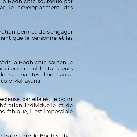
, la Bodhicitta soutenue par
 par le développement des
paration permet de s'engager
rmant que la personne et les
ssède la Bodhicitta soutenue
lui-ci peut combler tous leurs
eurs capacités. Il peut aussi
éhicule Mahayana.
ieuse, car elle est le point
ération individuelle et de
ns éthique, il est impossible
ts de terre, le Bodhisattva,