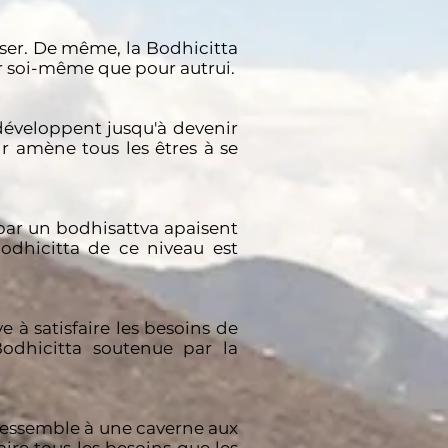
iser. De même, la Bodhicitta
ur soi-même que pour autrui.
 développent jusqu'à devenir
r amène tous les êtres à se
ar un bodhisattva apaisent
odhicitta de ce niveau est
 à satisfaire les besoins de
Bodhicitta soutenue par la
ressemble à une caverne aux