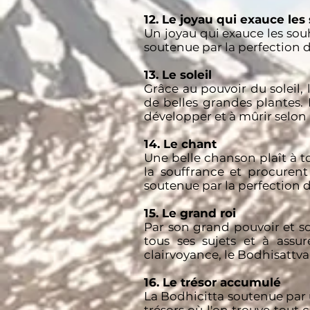
12. Le joyau qui exauce les
Un joyau qui exauce les sou
soutenue par la perfection d
13. Le soleil
Grâce au pouvoir du soleil,
de belles grandes plantes.
développer et à mûrir selon le
14. Le chant
Une belle chanson plaît à 
la souffrance et procuren
soutenue par la perfection d
15. Le grand roi
Par son grand pouvoir et so
tous ses sujets et à assu
clairvoyance, le Bodhisattva 
16. Le trésor accumulé
La Bodhicitta soutenue par