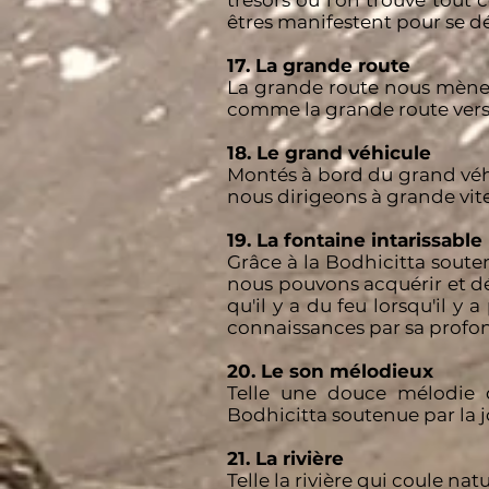
trésors où l'on trouve tout 
êtres manifestent pour se dé
17. La grande route
La grande route nous mène à
comme la grande route vers 
18. Le grand véhicule
Montés à bord du grand véhi
nous dirigeons à grande vite
19. La fontaine intarissable
Grâce à la Bodhicitta soute
nous pouvons acquérir et dé
qu'il y a du feu lorsqu'il 
connaissances par sa profo
20. Le son mélodieux
Telle une douce mélodie 
Bodhicitta soutenue par la 
21. La rivière
Telle la rivière qui coule 