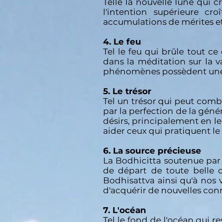
Telle la nouvelle lune qui 
l'intention supérieure c
accumulations de mérites et
4. Le feu
Tel le feu qui brûle tout c
dans la méditation sur la v
phénomènes possèdent une 
5. Le trésor
Tel un trésor qui peut comb
par la perfection de la génér
désirs, principalement en le
aider ceux qui pratiquent le
6. La source précieuse
La Bodhicitta soutenue par 
de départ de toute belle c
Bodhisattva ainsi qu'à nos v
d'acquérir de nouvelles conn
7. L'océan
Tel le fond de l'océan qui 