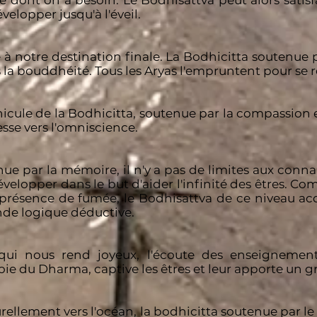
ce dont on a besoin. Le Bodhisattva peut alors satisf
velopper jusqu'à l'éveil.
 notre destination finale. La Bodhicitta soutenue par
la bouddhéité. Tous les Aryas l'empruntent pour se r
cule de la Bodhicitta, soutenue par la compassion e
sse vers l'omniscience.
nue par la mémoire, il n'y a pas de limites aux conna
velopper dans le but d'aider l'infinité des êtres. 
y a présence de fumée, le Bodhisattva de ce niveau ac
nde logique déductive.
qui nous rend joyeux, l'écoute des enseignement
joie du Dharma, captive les êtres et leur apporte un 
naturellement vers l'océan, la bodhicitta soutenue pa