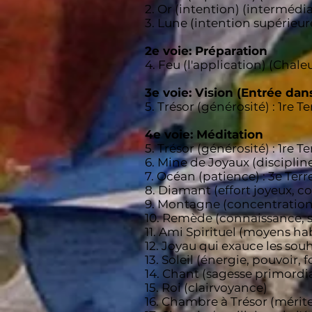
2. Or (intention) (intermédia
3. Lune (intention supérieur
2e voie: Préparation
4. Feu (l'application) (Chal
3e voie: Vision (Entrée dans
5. Trésor (générosité) : 1re Te
4e voie: Méditation
5. Trésor (générosité) : 1re Te
6. Mine de Joyaux (discipline
7. Océan (patience) : 3e Terr
8. Diamant (effort joyeux, co
9. Montagne (concentration)
10. Remède (connaissance, s
11. Ami Spirituel (moyens ha
12. Joyau qui exauce les souha
13. Soleil (énergie, pouvoir, f
14. Chant (sagesse primordial
15. Roi (clairvoyance)
16. Chambre à Trésor (mérit