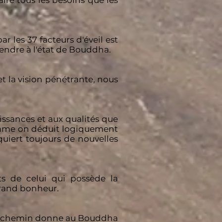
aire tous les besoins que les
 les 37 facteurs d'éveil est
endre à l'état de Bouddha.
t la vision pénétrante, nous
issances et aux qualités que
Comme on déduit logiquement
quiert toujours de nouvelles
s de celui qui possède la
grand bonheur.
r le chemin donne au Bouddha