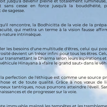
croît jusqu'à devenir pleine et totalement lumineuse
roît sans cesse en force jusqu'à la bouddhéité,
 de sagesse.
e qu'il rencontre, la Bodhicitta de la voie de la pré
acuité, qui mettra un terme à la vision fausse affi
nature intrinsèque.
ler les besoins d'une multitude d'êtres, celui qui po
osité devient un trésor infini pour tous les êtres. Ce
ur transmettant le Dharma selon leurs aspirations et l
 véhicule Hinayana à «faire le grand saut» dans le v
la perfection de l'éthique est comme une source préc
hose et de toute qualité. Grâce à nos vœux de lib
oeux tantriques, nous pourrons atteindre l'éveil. Sa
aissances et de progresser sur la voie.
reste immuable malgré les tempêtes et les tremblemen