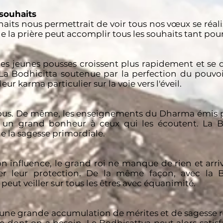
 souhaits
haits nous permettrait de voir tous nos vœux se réal
e la prière peut accomplir tous les souhaits tant po
 les jeunes pousses croissent plus rapidement et se
 La Bodhicitta soutenue par la perfection du pouvoi
ur karma particulier sur la voie vers l'éveil.
tous. De même, les enseignements du Dharma émis p
t un grand bonheur à ceux qui les écoutent. La B
e la sagesse primordiale.
n influence, le grand roi ne manque de rien et arrive
rer leur protection. De la même façon, avec la 
peut veiller sur tous les êtres avec équanimité.
 une grande accumulation de mérites et de sagesse 