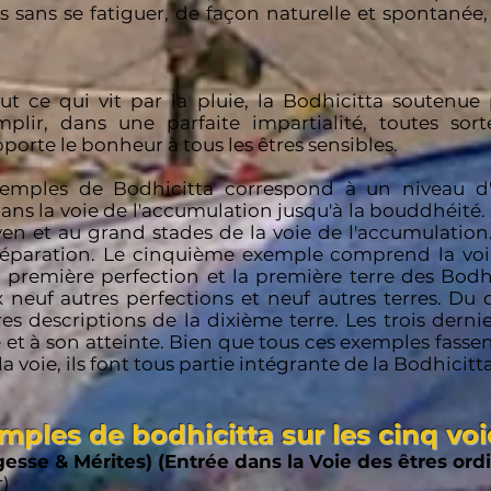
es sans se fatiguer, de façon naturelle et spontanée
ut ce qui vit par la pluie, la Bodhicitta soutenue 
r, dans une parfaite impartialité, toutes sortes 
porte le bonheur à tous les êtres sensibles.
emples de Bodhicitta correspond à un niveau d'
ans la voie de l'accumulation jusqu'à la bouddhéité.
yen et au grand stades de la voie de l'accumulation
préparation. Le cinquième exemple comprend la voie 
a première perfection et la première terre des Bodh
 neuf autres perfections et neuf autres terres. D
es descriptions de la dixième terre. Les trois dernie
 et à son atteinte. Bien que tous ces exemples fassen
a voie, ils font tous partie intégrante de la Bodhicitta
mples de bodhicitta sur les cinq v
esse & Mérites) (Entrée dans la Voie des êtres ordi
r)