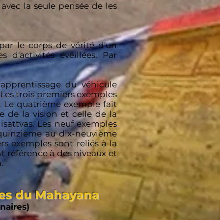
, avec la seule pensée de les
par le corps de vérité d'un
d'activités éveillées. Par
apprentissage du véhicule
 Les trois premiers exemples
. Le quatrième exemple fait
de la vision et celle de la
isattvas. Les neuf exemples
u quinzième au dix-neuvième
rs exemples sont reliés à la
t référence à des niveaux et
.
oies du Mahayana
naires)