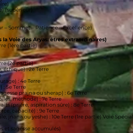
ire)
e) (supérieur)
eur – Sommet – Patience – Excellence)
 la Voie des Aryas: êtres extraordinaires)
rre (1ère partie)
rre (2e partie)
, éthique) : 2e Terre
e
urage) : 4e Terre
 : 5e Terre
agesse prajna ou sherap) : 6e Terre
biles, méthode) : 7e Terre
its (prière, aspiration sûre) : 8e Terre
orce, capacité) : 9e Terre
e, jnana ou yeshe) : 10e Terre (1re partie) Voie Spéci
es et sagesse accumulés)