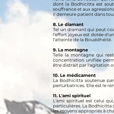
dont la Bodhicitta est sou
souffrance et aux agressions
il demeure patient dans tout
8. Le diamant
Tel un diamant qui peut cou
l'effort joyeux est dotée d'u
l'atteinte de la Bouddhéité.
9. La montagne
Telle la montagne qui rest
concentration unifiée perm
être distrait par l'agitation o
10. Le médicament
La Bodhicitta soutenue par
perturbatrices. Elle est le r
11. L'ami spirituel
L'ami spirituel est celui qu
particulières. La Bodhicitt
les moyens appropriés à chaq