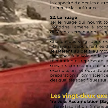
la capacité d'aider les autr
libérer de la souffrance.
22. Le nuage
Tel le nuage qui nourrit to
Bouddha l'amène à accompli
différentes émanations, il ap
Chacun des vingt-deux ex
Mahayana, depuis l'entrée d
se réfèrent au petit, au mo
référence à la voie de la 
méditation et représente l
suivants correspondent aux
exemple, on retrouve d'autr
préparation à l'omniscience
des qualités spécifiques sur l
Les vingt-deux exe
1re voie: Accumulation (Sag
1. Terre (aspiration) (inférieu