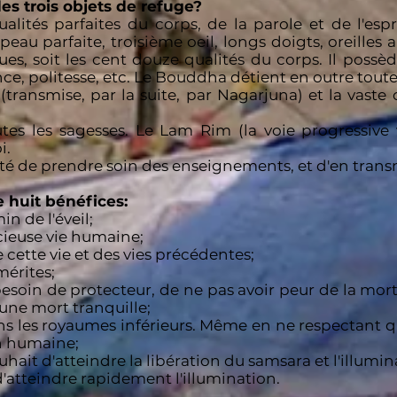
des trois objets de refuge?
lités parfaites du corps, de la parole et de l'espri
au parfaite, troisième oeil, longs doigts, oreilles au
es, soit les cent douze qualités du corps. Il possèd
nce, politesse, etc. Le Bouddha détient en outre toutes
transmise, par la suite, par Nagarjuna) et la vaste
 les sagesses. Le Lam Rim (la voie progressive ve
i.
té de prendre soin des enseignements, et d'en transm
e huit bénéfices:
n de l'éveil;
cieuse vie humaine;
 cette vie et des vies précédentes;
mérites;
esoin de protecteur, de ne pas avoir peur de la mort,
 une mort tranquille;
ans les royaumes inférieurs. Même en ne respectant q
n humaine;
hait d'atteindre la libération du samsara et l'illumin
d'atteindre rapidement l'illumination.