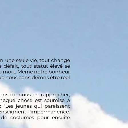
en une seule vie, tout change
défait, tout statut élevé se
r la mort. Même notre bonheur
que nous considérons être réel
sons de nous en rapprocher,
chaque chose est soumise à
: "Les jeunes qui paraissent
 enseignent l'impermanence.
 de costumes pour ensuite