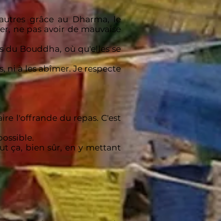
autres grâce au Dharma, le
ler, ne pas avoir de mauvaise
s du Bouddha, où qu'elles se
 ni à les abîmer. Je respecte
re l'offrande du repas. C'est
possible.
ut ça, bien sûr, en y mettant