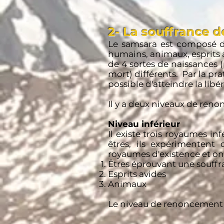
2- La souffrance 
Le samsara est composé de
humains, animaux, esprits a
de 4 sortes de naissances (p
mort) différents. Par la pra
possible d'atteindre la libé
Il y a deux niveaux de renon
Niveau inférieur
Il existe trois royaumes in
êtres, ils expérimentent 
royaumes d'existence et on
Êtres éprouvant une souff
Esprits avides
Animaux
Le niveau de renoncement s