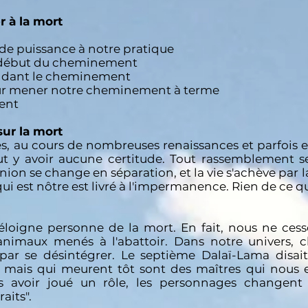
r à la mort
e puissance à notre pratique
u début du cheminement
endant le cheminement
our mener notre cheminement à terme
ment
sur la mort
es, au cours de nombreuses renaissances et parfois 
t y avoir aucune certitude. Tout rassemblement se 
union se change en séparation, et la vie s'achève pa
 qui est nôtre est livré à l'impermanence. Rien de ce 
éloigne personne de la mort. En fait, nous ne ces
imaux menés à l'abattoir. Dans notre univers, 
par se désintégrer. Le septième Dalaï-Lama disait
é mais qui meurent tôt sont des maîtres qui nous
 avoir joué un rôle, les personnages changent
aits".