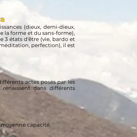
ra
issances (dieux, demi-dieux,
e la forme et du sans-forme),
 3 états d'être (vie, bardo et
éditation, perfection), il est
différents actes posés par les
 renaissent dans différents
e moyenne capacité.