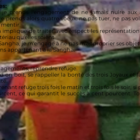
es:
, je prends l'engagement de ne jamais nuire aux 
Je prends alors quatre voeux: ne pas tuer, ne pas vo
 mentir.
implique de traiter avec respect les représentation
riau qu'elles soient.
angha, je m'engage à ne pas m'approprier ses objets,
ens appartenant à la Sangha.
gagements, reprendre refuge.
 boit, se rappeller la bonté des trois Joyaux et fai
té.
ant refuge trois fois le matin et trois fois le soir, si 
rcent, ce qui garantit le succès à cent pourcent. To