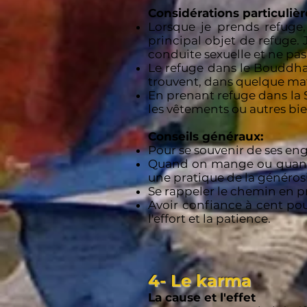
Considérations particulièr
Lorsque je prends refuge
principal objet de refuge. 
conduite sexuelle et ne pas
Le refuge dans le Bouddha 
trouvent, dans quelque maté
En prenant refuge dans la S
les vêtements ou autres bi
Conseils généraux:
Pour se souvenir de ses en
Quand on mange ou quand on
une pratique de la générosi
Se rappeler le chemin en pren
Avoir confiance à cent pou
l'effort et la patience.
4- Le karma
La cause et l'effet