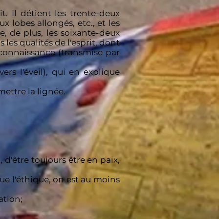
t. Il détient les trente-deux
x lobes allongés, etc., et les
e, de plus, les soixante-deux
 les qualités de l'esprit, dont
 connaissance (transmise par
rs l'éveil), qui en explique
ettre la lignée.
 d'être toujours être en paix,
ue l'éthique, on est au moins
ation;