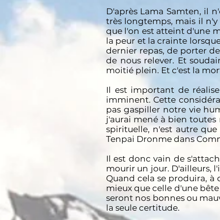
D'après Lama Samten, il n'
très longtemps, mais il n'y
que l'on est atteint d'une 
la peur et la crainte lorsqu
dernier repas, de porter de
de nous relever. Et souda
moitié plein. Et c'est la mor
Il est important de réali
imminent. Cette considéra
pas gaspiller notre vie hum
j'aurai mené à bien toutes
spirituelle, n'est autre 
Tenpai Dronme dans Comme
Il est donc vain de s'attac
mourir un jour. D'ailleurs,
Quand cela se produira, à q
mieux que celle d'une bête
seront nos bonnes ou mauva
la seule certitude.