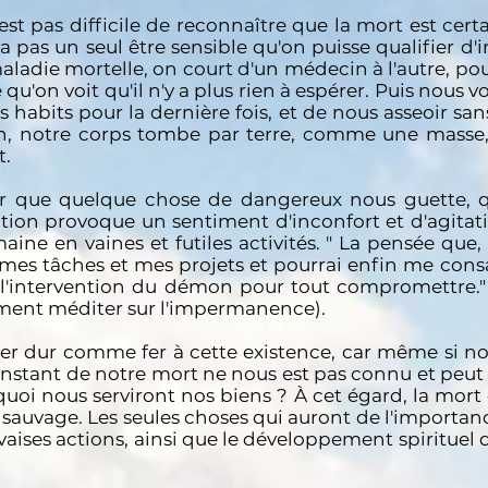
est pas difficile de reconnaître que la mort est cer
 a pas un seul être sensible qu'on puisse qualifier 
maladie mortelle, on court d'un médecin à l'autre, po
e qu'on voit qu'il n'y a plus rien à espérer. Puis nous
s habits pour la dernière fois, et de nous asseoir san
in, notre corps tombe par terre, comme une masse, 
t.
ser que quelque chose de dangereux nous guette, 
tion provoque un sentiment d'inconfort et d'agita
aine en vaines et futiles activités. " La pensée que,
 mes tâches et mes projets et pourrai enfin me cons
que l'intervention du démon pour tout compromettre
nt méditer sur l'impermanence).
her dur comme fer à cette existence, car même si nou
 l'instant de notre mort ne nous est pas connu et peu
uoi nous serviront nos biens ? À cet égard, la mort 
 sauvage. Les seules choses qui auront de l'import
ises actions, ainsi que le développement spirituel q