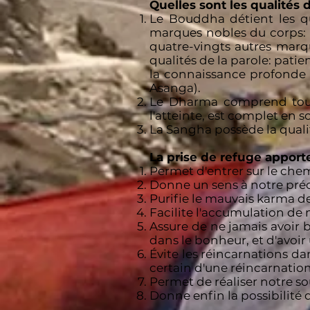
Quelles sont les qualités 
Le Bouddha détient les qua
marques nobles du corps: pe
quatre-vingts autres marqu
qualités de la parole: patie
la connaissance profonde (
Asanga).
Le Dharma comprend toutes
l'atteinte, est complet en so
La Sangha possède la quali
La prise de refuge apport
Permet d'entrer sur le chemi
Donne un sens à notre pré
Purifie le mauvais karma de
Facilite l'accumulation de 
Assure de ne jamais avoir b
dans le bonheur, et d'avoir
Évite les réincarnations d
certain d'une réincarnatio
Permet de réaliser notre sou
Donne enfin la possibilité 