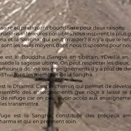
ssaire au pratiquant bouddhiste pour deux raisons:
rnations inférieures possibles nous inspirent la plus 
 et la Sangha, qui peut m'aider? Il n'y a que le ref
e sont les seuls moyens dont nous disposons pour nou
 est le Bouddha (Sangyé en tibétain, l'Éveillé en fr
ssède la sagesse ultime. On peut respecter les dieux
mouni a donné ses enseignements il y a plus de deu
rd'hui sont les membres de la Sangha.
est le Dharma. C'est le chemin qui permet de dévelop
ensemble des enseignements que nous a laissé le B
s de refuge car on peut avoir accès aux enseigne
les transmettre.
efuge est la Sangha, constituée des précieux a
harma et qui en prennent soin.