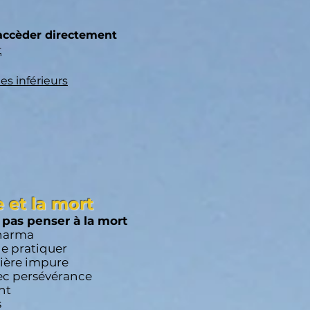
 accèder directement
t
es inférieurs
 et la mort
 pas penser à la mort
Dharma
le pratiquer
ière impure
ec persévéran
ce
nt
s