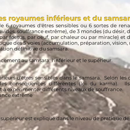
des royaumes inférieurs et du samsa
 6 royaumes d'êtres sensibles ou 6 sortes de rena
vides, souffrance extrême), de 3 mondes (du désir, d
ar foetus, par oeuf, par chaleur ou par miracle) et de
tique des 5 voies (accumulation, préparation, vision, m
ration définitive du samsara.
cement au samsara: l'inférieur et le supérieur.
férieurs d'êtres sensibles dans le samsara. Selon les 
des conséquences différentes (loi du karma). Ils
t à expérimenter différents niveaux de souffrance.
rance extrême
upérieur est expliqué dans le niveau de pratique d