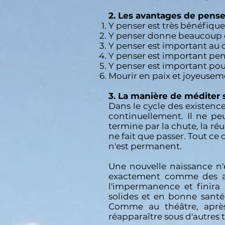
2. Les avantages de pense
Y penser est très bénéfique
Y penser donne beaucoup d
Y penser est important a
Y penser est important p
Y penser est important p
Mourir en paix et joyeuse
3. La manière de méditer 
Dans le cycle des existenc
continuellement. Il ne peu
termine par la chute, la ré
ne fait que passer. Tout ce
n'est permanent.
Une nouvelle naissance n'
exactement comme des an
l'impermanence et finira 
solides et en bonne sant
Comme au théâtre, après
réapparaître sous d'autres tr