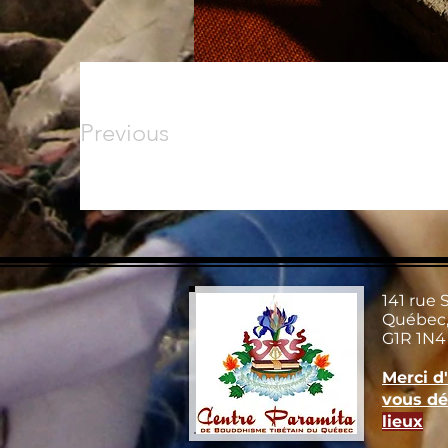
Previous
141 rue 
Québec,
G1R 1N4
Merci d
vous dé
lieux