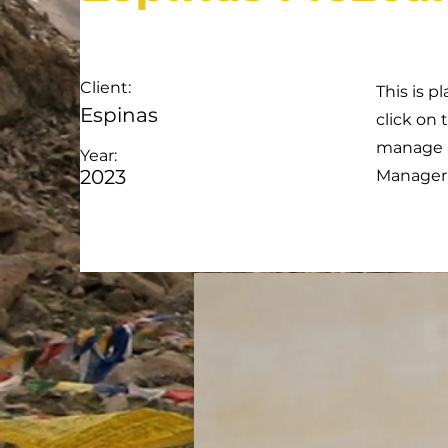
Client:
This is p
Espinas
click on
manage al
Year:
2023
Manager 